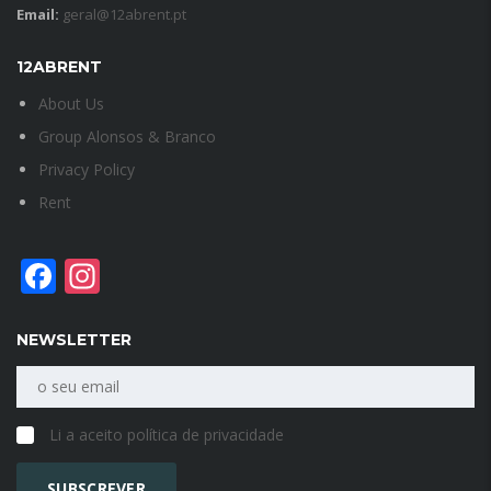
Email:
geral@12abrent.pt
12ABRENT
About Us
Group Alonsos & Branco
Privacy Policy
Rent
Facebook
Instagram
NEWSLETTER
Li a aceito política de privacidade