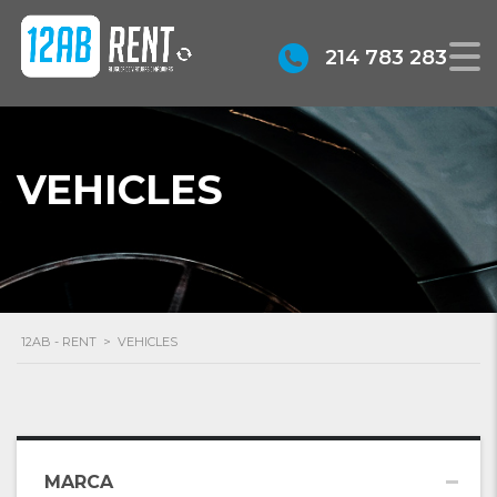
214 783 283
VEHICLES
12AB - RENT
>
VEHICLES
MARCA