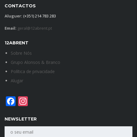
CONTACTOS
Aluguer:
(+351) 214 783 283
Email:
geral@12abrent.pt
12ABRENT
Sobre Nós
Grupo Alonsos & Branco
Política de privacidade
Alugar
Facebook
Instagram
NEWSLETTER