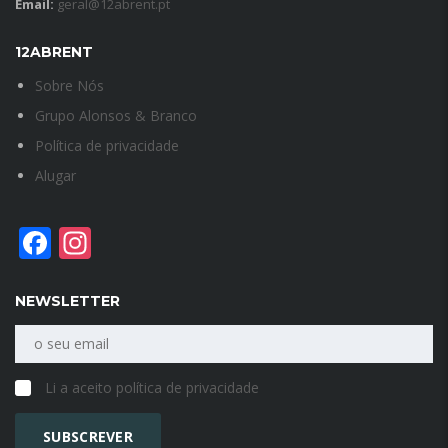
Email:
geral@12abrent.pt
12ABRENT
Sobre Nós
Grupo Alonsos & Branco
Política de privacidade
Alugar
Facebook
Instagram
NEWSLETTER
Li a aceito política de privacidade