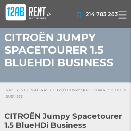
214 783 283
CITROËN JUMPY
SPACETOURER 1.5
BLUEHDI BUSINESS
12AB - RENT
>
VIATURAS
>
CITROËN JUMPY SPACETOURER 1.5 BLUEHDI
BUSINESS
CITROËN Jumpy Spacetourer
1.5 BlueHDi Business