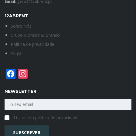
Email:
geral@12abrent.pt
12ABRENT
Sobre Nós
Grupo Alonsos & Branco
Política de privacidade
Alugar
Facebook
Instagram
NEWSLETTER
Li a aceito política de privacidade