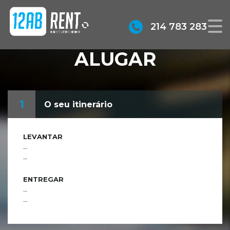
214 783 283
ALUGAR
1
O seu itinerário
LEVANTAR
--
--
ENTREGAR
--
--