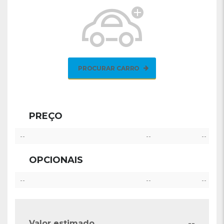
PROCURAR CARRO
PREÇO
--
--
--
OPCIONAIS
--
--
--
--
Valor estimado