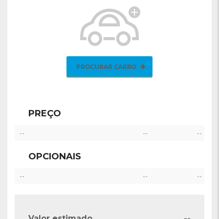
PROCURAR CARRO
PREÇO
--
--
--
OPCIONAIS
--
--
--
--
Valor estimado