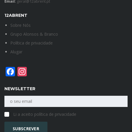
Email:
geral@12abrent.pt
12ABRENT
Sobre Nós
Grupo Alonsos & Branco
Política de privacidade
Alugar
Facebook
Instagram
NEWSLETTER
Li a aceito política de privacidade