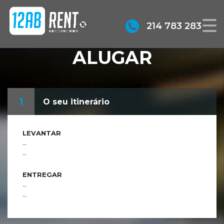
214 783 283
ALUGAR
1
O seu itinerário
LEVANTAR
--
--
ENTREGAR
--
--